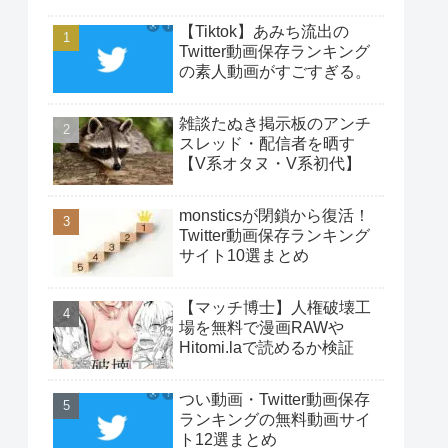
【Tiktok】あみち流出の
Twitter動画保存ランキング
の素人動画がすごすぎる。
雑談たぬき掲示板のアンチ
スレッド・配信者を晒す
【V系オタヌ・V系初代】
monsticsが閉鎖から復活！
Twitter動画保存ランキング
サイト10選まとめ
【マッチ博士】人権破壊工
場を無料で漫画RAWや
Hitomi.laで読めるか検証
つい動画・Twitter動画保存
ランキングの無料動画サイ
ト12選まとめ