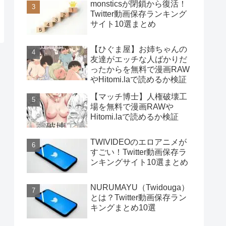
monsticsが閉鎖から復活！
Twitter動画保存ランキング
サイト10選まとめ
【ひぐま屋】お姉ちゃんの
友達がエッチな人ばかりだ
ったからを無料で漫画RAW
やHitomi.laで読めるか検証
【マッチ博士】人権破壊工
場を無料で漫画RAWや
Hitomi.laで読めるか検証
TWIVIDEOのエロアニメが
すごい！Twitter動画保存ラ
ンキングサイト10選まとめ
NURUMAYU（Twidouga）
とは？Twitter動画保存ラン
キングまとめ10選