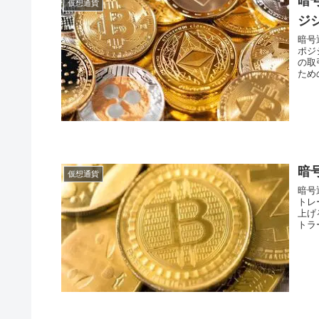
暗
仮想通貨
ジ
暗号
ポジ
の取
ため
暗
仮想通貨
暗号
トレ
上げ
トラ