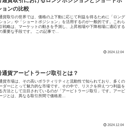
号通貨取引におけるロングポジションとショートポ
ションの比較
通貨取引の世界では、価格の上下動に応じて利益を得るために「ロング
ション」や「ショートポジション」を活用するのが一般的です。これら
引戦略は、マーケットの動きを予測し、上昇相場や下降相場に適応する
の重要な手段です。 この記事で...
2024.12.04
号通貨アービトラージ取引とは？
通貨市場は、その高いボラティリティと流動性で知られており、多くの
ーダーにとって魅力的な市場です。その中で、リスクを抑えつつ利益を
る方法として注目されているのが「アービトラージ取引」です。アービ
ージとは、異なる取引所間で価格差...
2024.12.04