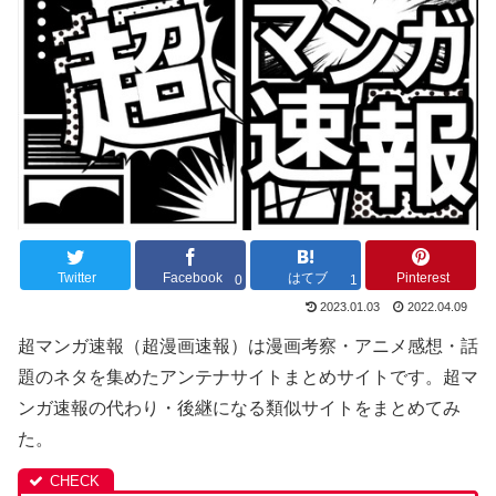
Twitter
Facebook
はてブ
Pinterest
0
1
2023.01.03
2022.04.09
超マンガ速報（超漫画速報）は漫画考察・アニメ感想・話
題のネタを集めたアンテナサイトまとめサイトです。超マ
ンガ速報の代わり・後継になる類似サイトをまとめてみ
た。