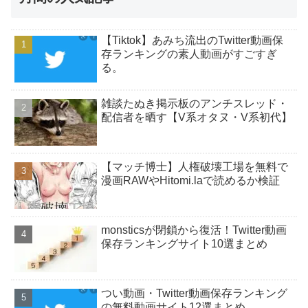
【Tiktok】あみち流出のTwitter動画保
存ランキングの素人動画がすごすぎ
る。
雑談たぬき掲示板のアンチスレッド・
配信者を晒す【V系オタヌ・V系初代】
【マッチ博士】人権破壊工場を無料で
漫画RAWやHitomi.laで読めるか検証
monsticsが閉鎖から復活！Twitter動画
保存ランキングサイト10選まとめ
つい動画・Twitter動画保存ランキング
の無料動画サイト12選まとめ