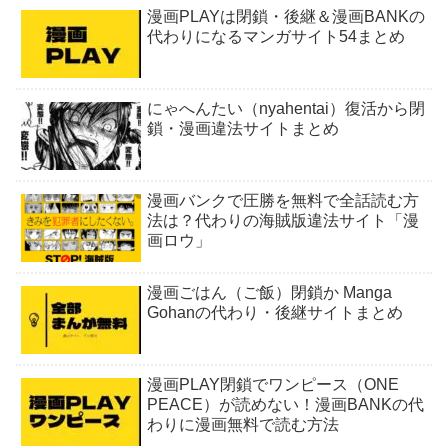
漫画PLAYは閉鎖・後継＆漫画BANKの
代わりになるマンガサイト54まとめ
にゃへんたい（nyahentai）復活から閉
鎖・漫画違法サイトまとめ
漫画バンクで圧勝を無料で全話読む方
法は？代わりの海賊版違法サイト「漫
画ロウ」
漫画ごはん（ご飯）閉鎖か Manga
Gohanの代わり・後継サイトまとめ
漫画PLAY閉鎖でワンピース（ONE
PEACE）が読めない！漫画BANKの代
わりに漫画無料で読む方法