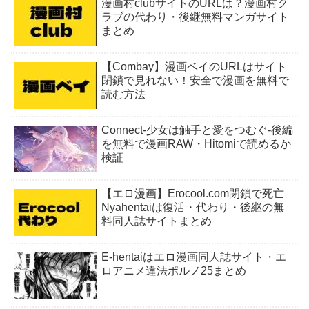
漫画村clubサイトのURLは？漫画村ク
ラブの代わり・後継無料マンガサイト
まとめ
【Combay】漫画ベイのURLはサイト
閉鎖で見れない！安全で漫画を無料で
読む方法
Connect-少女は触手と愛をつむぐ-後編
を無料で漫画RAW・Hitomiで読めるか
検証
【エロ漫画】Erocool.com閉鎖で死亡
Nyahentaiは復活・代わり・後継の無
料同人誌サイトまとめ
E-hentaiはエロ漫画同人誌サイト・エ
ロアニメ違法ポルノ25まとめ