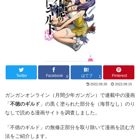
Twitter
Facebook
はてブ
Pinterest
0
1
2022.09.26
2022.09.15
ガンガンオンライン（月間少年ガンガン）で連載中の漫画
「
不徳のギルド
」の黒く塗られた部分を（海苔なし）のり
なしで読める漫画サイトを調査しました。
「不徳のギルド」の無修正部分を取り除いて漫画を読む方
法をご紹介します。