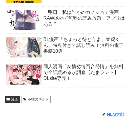
「明日、私は誰かのカノジョ」漫画
RAW以外で無料の読み放題・アプリは
ある？
BL漫画「ちょっと待とうよ、春虎く
ん」特典付きで試し読み！無料の電子
書籍10選
同人漫画「友情劣情百合発情」を無料
で全話読めるか調査【たまランド】
DLsite専売！
漫画
不徳のギルド
NEM太郎