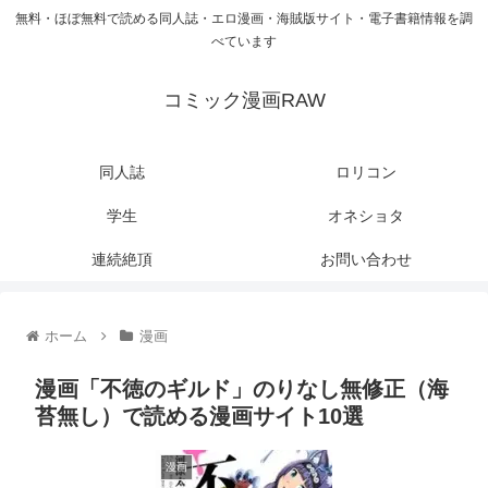
無料・ほぼ無料で読める同人誌・エロ漫画・海賊版サイト・電子書籍情報を調
べています
コミック漫画RAW
同人誌
ロリコン
学生
オネショタ
連続絶頂
お問い合わせ
ホーム
漫画
漫画「不徳のギルド」のりなし無修正（海
苔無し）で読める漫画サイト10選
漫画