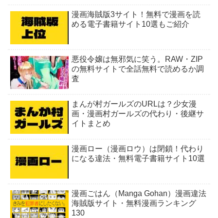
漫画海賊版3サイト！無料で漫画を読
める電子書籍サイト10選もご紹介
悪役令嬢は無邪気に笑う。RAW・ZIP
の無料サイトで全話無料で読めるか調
査
まんが村ガールズのURLは？少女漫
画・漫画村ガールズの代わり・後継サ
イトまとめ
漫画ロー（漫画ロウ）は閉鎖！代わり
になる違法・無料電子書籍サイト10選
漫画ごはん（Manga Gohan）漫画違法
海賊版サイト・無料漫画ランキング
130