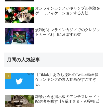
オンラインカジノがギャンブル体験を
ゲーミフィケーションする方法
規制がオンラインカジノでのクレジッ
トカード利用に及ぼす影響
月間の人気記事
【Tiktok】あみち流出のTwitter動画保
存ランキングの素人動画がすごすぎ
る。
雑談たぬき掲示板のアンチスレッド・
配信者を晒す【V系オタヌ・V系初代】