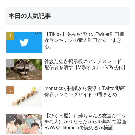
本日の人気記事
【Tiktok】あみち流出のTwitter動画保
存ランキングの素人動画がすごすぎ
る。
雑談たぬき掲示板のアンチスレッド・
配信者を晒す【V系オタヌ・V系初代】
monsticsが閉鎖から復活！Twitter動画
保存ランキングサイト10選まとめ
【ひぐま屋】お姉ちゃんの友達がエッ
チな人ばかりだったからを無料で漫画
RAWやHitomi.laで読めるか検証