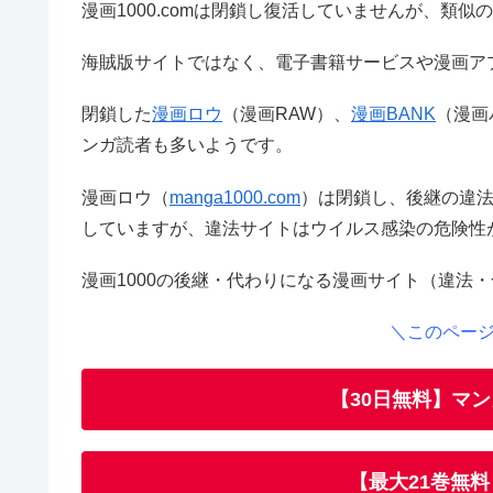
漫画1000.comは閉鎖し復活していませんが、類
海賊版サイトではなく、電子書籍サービスや漫画ア
閉鎖した
漫画ロウ
（漫画RAW）、
漫画BANK
（漫画
ンガ読者も多いようです。
漫画ロウ（
manga1000.com
）は閉鎖し、後継の違
していますが、違法サイトはウイルス感染の危険性
漫画1000の後継・代わりになる漫画サイト（違法
＼このペー
【30日無料】マン
【最大21巻無