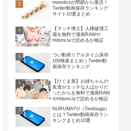
monsticsが閉鎖から復活！
Twitter動画保存ランキング
サイト10選まとめ
【マッチ博士】人権破壊工
場を無料で漫画RAWや
Hitomi.laで読めるか検証
つい動画リアルタイム保存
100検索まとめ｜Twitter動
画保存ランキング
【ひぐま屋】お姉ちゃんの
友達がエッチな人ばかりだ
ったからを無料で漫画RAW
やHitomi.laで読めるか検証
NURUMAYU（Twidouga）
とは？Twitter動画保存ラン
キングまとめ10選