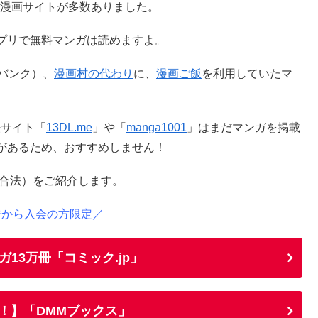
似の漫画サイトが多数ありました。
プリで無料マンガは読めますよ。
バンク）、
漫画村の代わり
に、
漫画ご飯
を利用していたマ
法サイト「
13DL.me
」や「
manga1001
」はまだマンガを掲載
があるため、おすすめしません！
・合法）をご紹介します。
ジから入会の方限定／
ガ13万冊「コミック.jp」
料！】「DMMブックス」