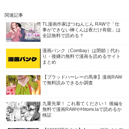
関連記事
TL漫画作家ぽつねんじん RAWで「仕
事ができない榊くんは夜だけ有能」は
全話無料で読める？
漫画バンク（Combay）は閉鎖｜代わ
り・後継の無料で漫画を読めるサイト
まとめ
【ブラッドハーレーの馬車】漫画RAW
で無料読みできるか調査
九重先輩！ これ着てください！ 後編を
無料で漫画RAWやHitomi.laで読めるか
検証