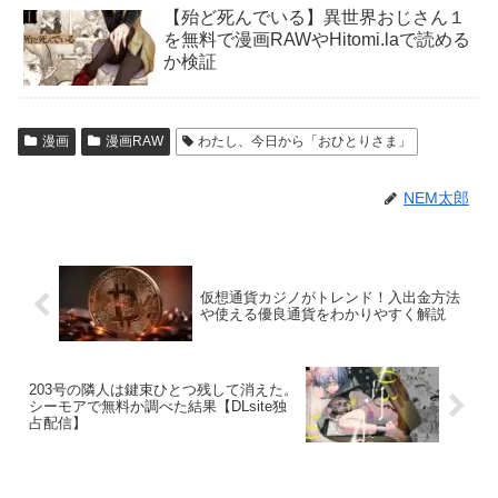
【殆ど死んでいる】異世界おじさん１
を無料で漫画RAWやHitomi.laで読める
か検証
漫画
漫画RAW
わたし、今日から「おひとりさま」
NEM太郎
仮想通貨カジノがトレンド！入出金方法
や使える優良通貨をわかりやすく解説
203号の隣人は鍵束ひとつ残して消えた。
シーモアで無料か調べた結果【DLsite独
占配信】