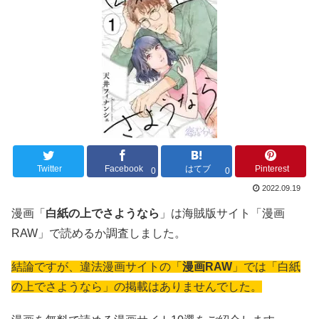
Twitter
Facebook
はてブ
Pinterest
0
0
2022.09.19
漫画「
白紙の上でさようなら
」は海賊版サイト「漫画
RAW」で読めるか調査しました。
結論ですが、違法漫画サイトの「
漫画RAW
」では「白紙
の上でさようなら」の掲載はありませんでした。