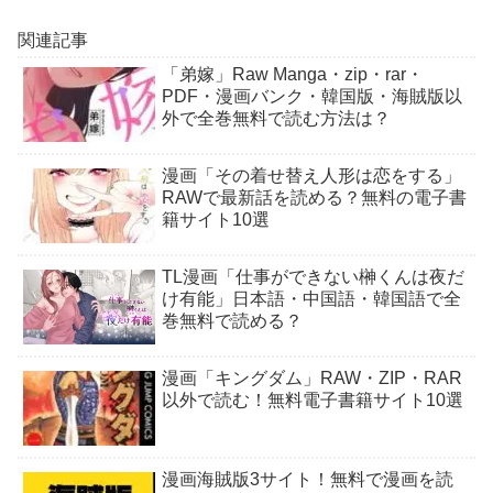
関連記事
「弟嫁」Raw Manga・zip・rar・
PDF・漫画バンク・韓国版・海賊版以
外で全巻無料で読む方法は？
漫画「その着せ替え人形は恋をする」
RAWで最新話を読める？無料の電子書
籍サイト10選
TL漫画「仕事ができない榊くんは夜だ
け有能」日本語・中国語・韓国語で全
巻無料で読める？
漫画「キングダム」RAW・ZIP・RAR
以外で読む！無料電子書籍サイト10選
漫画海賊版3サイト！無料で漫画を読