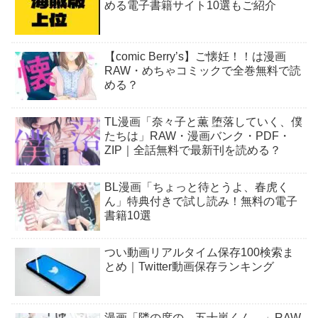
める電子書籍サイト10選もご紹介
【comic Berry’s】ご懐妊！！は漫画
RAW・めちゃコミックで全巻無料で読
める？
TL漫画「奈々子と薫 堕落していく、僕
たちは」RAW・漫画バンク・PDF・
ZIP｜全話無料で最新刊を読める？
BL漫画「ちょっと待とうよ、春虎く
ん」特典付きで試し読み！無料の電子
書籍10選
つい動画リアルタイム保存100検索ま
とめ｜Twitter動画保存ランキング
漫画「隣の席の、五十嵐くん。」RAW