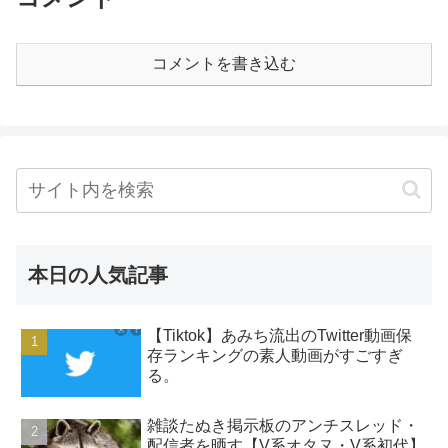
コメントを書き込む
本日の人気記事
【Tiktok】あみち流出のTwitter動画保
存ランキングの素人動画がすごすぎ
る。
雑談たぬき掲示板のアンチスレッド・
配信者を晒す【V系オタヌ・V系初代】