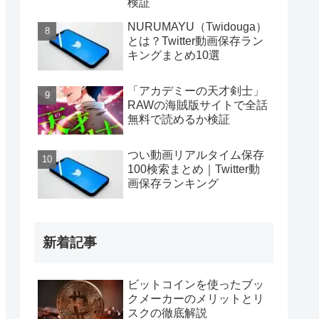
検証
NURUMAYU（Twidouga）
とは？Twitter動画保存ラン
キングまとめ10選
「アカデミーの天才剣士」
RAWの海賊版サイトで全話
無料で読めるか検証
つい動画リアルタイム保存
100検索まとめ｜Twitter動
画保存ランキング
新着記事
ビットコインを使ったブッ
クメーカーのメリットとリ
スクの徹底解説