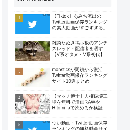
【Tiktok】あみち流出の
Twitter動画保存ランキング
の素人動画がすごすぎる。
雑談たぬき掲示板のアンチ
スレッド・配信者を晒す
【V系オタヌ・V系初代】
monsticsが閉鎖から復活！
Twitter動画保存ランキング
サイト10選まとめ
【マッチ博士】人権破壊工
場を無料で漫画RAWや
Hitomi.laで読めるか検証
つい動画・Twitter動画保存
ランキングの無料動画サイ