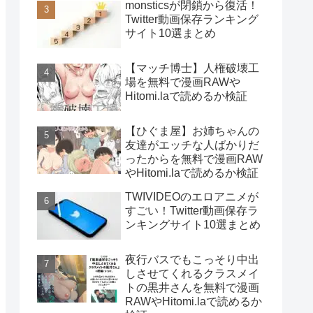
monsticsが閉鎖から復活！
Twitter動画保存ランキング
サイト10選まとめ
【マッチ博士】人権破壊工
場を無料で漫画RAWや
Hitomi.laで読めるか検証
【ひぐま屋】お姉ちゃんの
友達がエッチな人ばかりだ
ったからを無料で漫画RAW
やHitomi.laで読めるか検証
TWIVIDEOのエロアニメが
すごい！Twitter動画保存ラ
ンキングサイト10選まとめ
夜行バスでもこっそり中出
しさせてくれるクラスメイ
トの黒井さんを無料で漫画
RAWやHitomi.laで読めるか