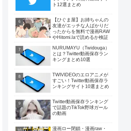
ト12選まとめ
【ひぐま屋】お姉ちゃんの
友達がエッチな人ばかりだ
ったからを無料で漫画RAW
やHitomi.laで読めるか検証
NURUMAYU（Twidouga）
とは？Twitter動画保存ラン
キングまとめ10選
TWIVIDEOのエロアニメが
すごい！Twitter動画保存ラ
ンキングサイト10選まとめ
Twitter動画保存ランキング
で話題のTikTok野球ガール
の動画
漫画ロー閉鎖・漫画raw・