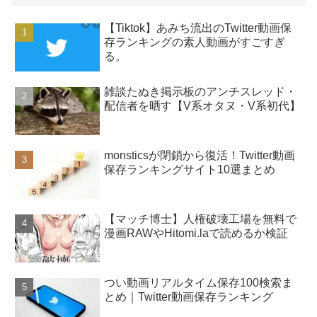
【Tiktok】あみち流出のTwitter動画保
存ランキングの素人動画がすごすぎ
る。
雑談たぬき掲示板のアンチスレッド・
配信者を晒す【V系オタヌ・V系初代】
monsticsが閉鎖から復活！Twitter動画
保存ランキングサイト10選まとめ
【マッチ博士】人権破壊工場を無料で
漫画RAWやHitomi.laで読めるか検証
つい動画リアルタイム保存100検索ま
とめ｜Twitter動画保存ランキング