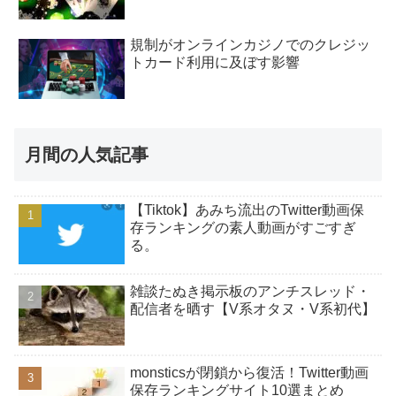
規制がオンラインカジノでのクレジッ
トカード利用に及ぼす影響
月間の人気記事
【Tiktok】あみち流出のTwitter動画保
存ランキングの素人動画がすごすぎ
る。
雑談たぬき掲示板のアンチスレッド・
配信者を晒す【V系オタヌ・V系初代】
monsticsが閉鎖から復活！Twitter動画
保存ランキングサイト10選まとめ