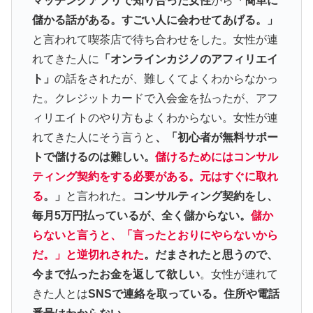
マッチングアプリで知り合った女性
から
「簡単に
儲かる話がある。すごい人に会わせてあげる。」
と言われて喫茶店で待ち合わせをした。女性が連
れてきた人に
「オンラインカジノのアフィリエイ
ト」
の話をされたが、難しくてよくわからなかっ
た。クレジットカードで入会金を払ったが、アフ
ィリエイトのやり方もよくわからない。女性が連
れてきた人にそう言うと
、「初心者が無料サポー
トで儲けるのは難しい。
儲けるためにはコンサル
ティング契約をする必要がある。元はすぐに取れ
る
。」
と言われた。
コンサルティング契約をし、
毎月5万円払っているが、全く儲からない。
儲か
らないと言うと、「言ったとおりにやらないから
だ。」と逆切れされた
。だまされたと思うので、
今まで払ったお金を返して欲しい
。女性が連れて
きた人とは
SNSで連絡を取っている。住所や電話