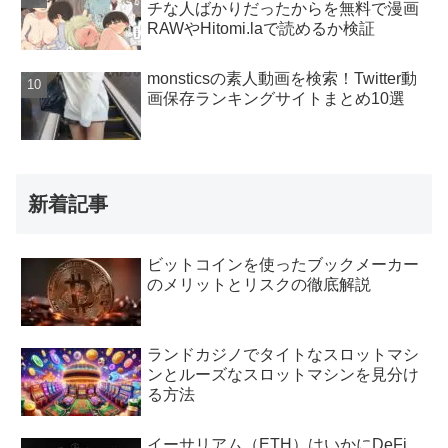
チな人ばかりだったからを無料で漫画
RAWやHitomi.laで読めるか検証
monsticsの素人動画を検索！Twitter動
画保存ランキングサイトまとめ10選
新着記事
ビットコインを使ったブックメーカー
のメリットとリスクの徹底解説
ランドカジノでタイトなスロットマシ
ンとルーズなスロットマシンを見分け
る方法
イーサリアム（ETH）はいかにDeFi、