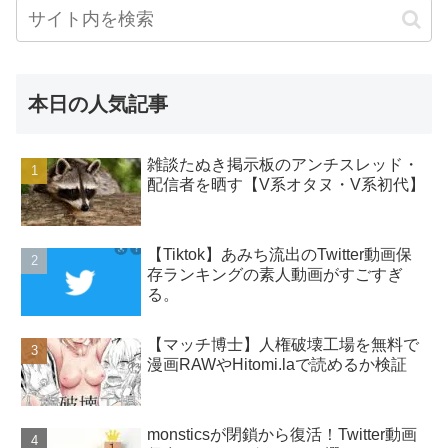
本日の人気記事
雑談たぬき掲示板のアンチスレッド・
配信者を晒す【V系オタヌ・V系初代】
【Tiktok】あみち流出のTwitter動画保
存ランキングの素人動画がすごすぎ
る。
【マッチ博士】人権破壊工場を無料で
漫画RAWやHitomi.laで読めるか検証
monsticsが閉鎖から復活！Twitter動画