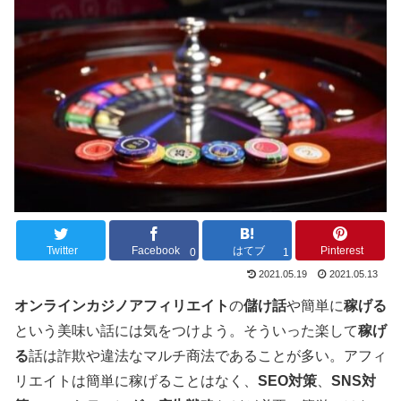
Twitter
Facebook
はてブ
Pinterest
0
1
2021.05.19
2021.05.13
オンラインカジノアフィリエイト
の
儲け話
や簡単に
稼げる
という美味い話には気をつけよう。そういった楽して
稼げ
る
話は詐欺や違法なマルチ商法であることが多い。アフィ
リエイトは簡単に稼げることはなく、
SEO対策
、
SNS対