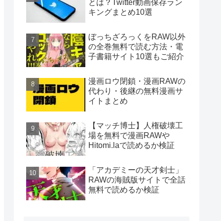
とは？Twitter動画保存ラン
キングまとめ10選
ぼっちざろっくをRAW以外
の全巻無料で読む方法・電
子書籍サイト10選もご紹介
漫画ロウ閉鎖・漫画RAWの
代わり・後継の無料漫画サ
イトまとめ
【マッチ博士】人権破壊工
場を無料で漫画RAWや
Hitomi.laで読めるか検証
「アカデミーの天才剣士」
RAWの海賊版サイトで全話
無料で読めるか検証