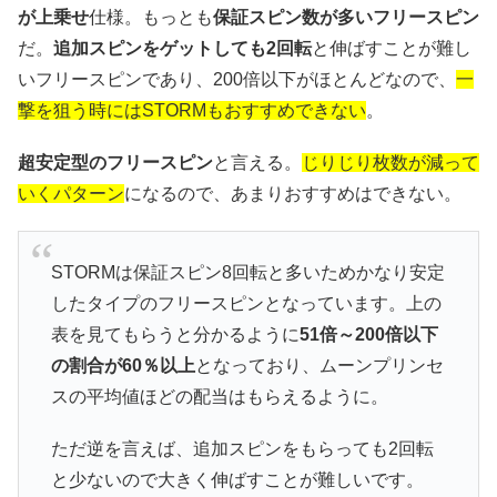
が上乗せ
仕様。もっとも
保証スピン数が多いフリースピン
だ。
追加スピンをゲットしても2回転
と伸ばすことが難し
いフリースピンであり、200倍以下がほとんどなので、
一
撃を狙う時にはSTORMもおすすめできない
。
超安定型のフリースピン
と言える。
じりじり枚数が減って
いくパターン
になるので、あまりおすすめはできない。
STORMは保証スピン8回転と多いためかなり安定
したタイプのフリースピンとなっています。上の
表を見てもらうと分かるように
51倍～200倍以下
の割合が60％以上
となっており、ムーンプリンセ
スの平均値ほどの配当はもらえるように。
ただ逆を言えば、追加スピンをもらっても2回転
と少ないので大きく伸ばすことが難しいです。