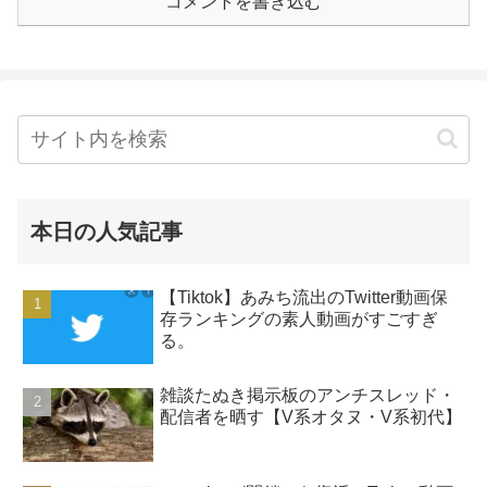
コメントを書き込む
本日の人気記事
【Tiktok】あみち流出のTwitter動画保
存ランキングの素人動画がすごすぎ
る。
雑談たぬき掲示板のアンチスレッド・
配信者を晒す【V系オタヌ・V系初代】