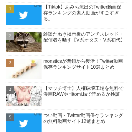
【Tiktok】あみち流出のTwitter動画保
存ランキングの素人動画がすごすぎ
る。
雑談たぬき掲示板のアンチスレッド・
配信者を晒す【V系オタヌ・V系初代】
monsticsが閉鎖から復活！Twitter動画
保存ランキングサイト10選まとめ
【マッチ博士】人権破壊工場を無料で
漫画RAWやHitomi.laで読めるか検証
つい動画・Twitter動画保存ランキング
の無料動画サイト12選まとめ