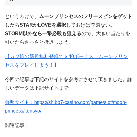
というわけで、
ムーンプリンセスのフリースピンをゲット
したらSTARかLOVEを選択
しておけば問題ない。
STORM以外なら一撃必殺も狙える
ので、大きい当たりを
引いたらさっさと撤退しよう。
【カジ旅の新規無料登録で＄40ボーナス！ムーンプリン
セスをプレイしよう！】
今回の記事は下記のサイトを参考にさせて頂きました。詳
しいデータは下記サイトまで。
参照サイト：
https://shibo7-casino.com/game/slot/moon-
princess/kensyo/
関連記事：