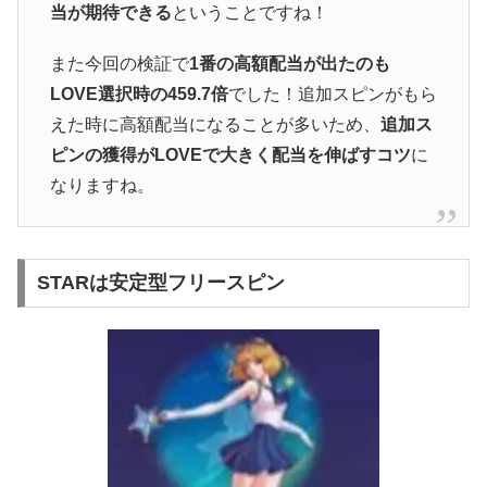
当が期待できる
ということですね！
また今回の検証で
1番の高額配当が出たのも
LOVE選択時の459.7倍
でした！追加スピンがもら
えた時に高額配当になることが多いため、
追加ス
ピンの獲得がLOVEで大きく配当を伸ばすコツ
に
なりますね。
STARは安定型フリースピン