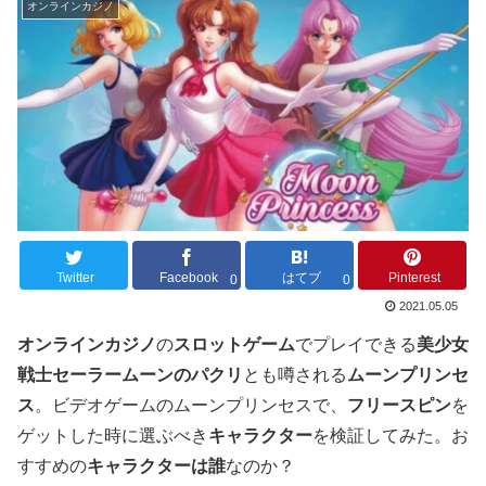
オンラインカジノ
Twitter
Facebook
はてブ
Pinterest
0
0
2021.05.05
オンラインカジノ
の
スロットゲーム
でプレイできる
美少女
戦士セーラームーンのパクリ
とも噂される
ムーンプリンセ
ス
。ビデオゲームのムーンプリンセスで、
フリースピン
を
ゲットした時に選ぶべき
キャラクター
を検証してみた。お
すすめの
キャラクターは誰
なのか？