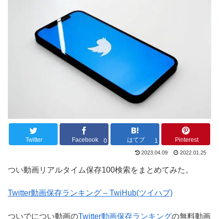
Twitter
Facebook
はてブ
Pinterest
0
1
2023.04.09
2022.01.25
つい動画リアルタイム保存100検索をまとめてみた。
Twitter動画保存ランキング – TwiHub(ツイハブ)
ついでについ動画の
Twitter動画保存ランキング
の無料動画