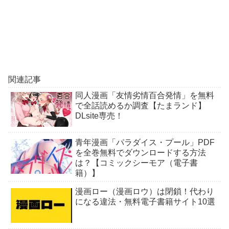
関連記事
同人漫画「友情劣情百合発情」を無料
で全話読めるか調査【たまランド】
DLsite専売！
青年漫画「パラダイス・プール」PDF
を全巻無料でダウンロードする方法
は？【コミックシーモア（電子書
籍）】
漫画ロー（漫画ロウ）は閉鎖！代わり
になる違法・無料電子書籍サイト10選