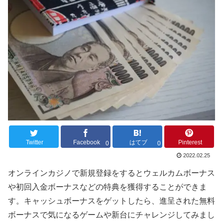
Twitter
Facebook
はてブ
Pinterest
0
0
2022.02.25
オンラインカジノで新規登録をするとウェルカムボーナス
や初回入金ボーナスなどの特典を獲得することができま
す。キャッシュボーナスをゲットしたら、進呈された無料
ボーナスで気になるゲームや新台にチャレンジしてみまし