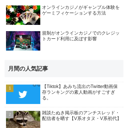
オンラインカジノがギャンブル体験を
ゲーミフィケーションする方法
規制がオンラインカジノでのクレジッ
トカード利用に及ぼす影響
月間の人気記事
【Tiktok】あみち流出のTwitter動画保
存ランキングの素人動画がすごすぎ
る。
雑談たぬき掲示板のアンチスレッド・
配信者を晒す【V系オタヌ・V系初代】