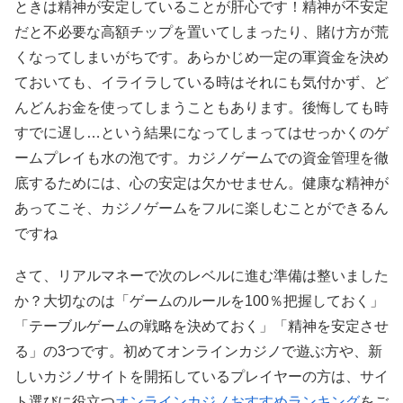
ときは精神が安定していることが肝心です！精神が不安定
だと不必要な高額チップを置いてしまったり、賭け方が荒
くなってしまいがちです。あらかじめ一定の軍資金を決め
ておいても、イライラしている時はそれにも気付かず、ど
んどんお金を使ってしまうこともあります。後悔しても時
すでに遅し…という結果になってしまってはせっかくのゲ
ームプレイも水の泡です。カジノゲームでの資金管理を徹
底するためには、心の安定は欠かせません。健康な精神が
あってこそ、カジノゲームをフルに楽しむことができるん
ですね
さて、リアルマネーで次のレベルに進む準備は整いました
か？大切なのは「ゲームのルールを100％把握しておく」
「テーブルゲームの戦略を決めておく」「精神を安定させ
る」の3つです。初めてオンラインカジノで遊ぶ方や、新
しいカジノサイトを開拓しているプレイヤーの方は、サイ
ト選びに役立つ
オンラインカジノおすすめランキング
をご