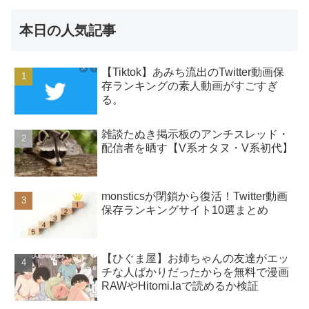
本日の人気記事
【Tiktok】あみち流出のTwitter動画保
存ランキングの素人動画がすごすぎ
る。
雑談たぬき掲示板のアンチスレッド・
配信者を晒す【V系オタヌ・V系初代】
monsticsが閉鎖から復活！Twitter動画
保存ランキングサイト10選まとめ
【ひぐま屋】お姉ちゃんの友達がエッ
チな人ばかりだったからを無料で漫画
RAWやHitomi.laで読めるか検証