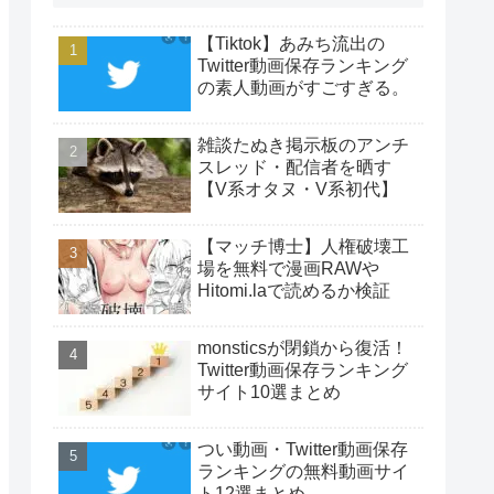
【Tiktok】あみち流出の
Twitter動画保存ランキング
の素人動画がすごすぎる。
雑談たぬき掲示板のアンチ
スレッド・配信者を晒す
【V系オタヌ・V系初代】
【マッチ博士】人権破壊工
場を無料で漫画RAWや
Hitomi.laで読めるか検証
monsticsが閉鎖から復活！
Twitter動画保存ランキング
サイト10選まとめ
つい動画・Twitter動画保存
ランキングの無料動画サイ
ト12選まとめ