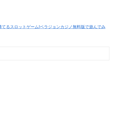
ss)は勝てるスロットゲーム!ベラジョンカジノ無料版で遊んでみ