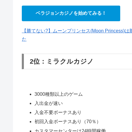
ベラジョンカジノを始めてみる！
【勝てない?】ムーンプリンセス(Moon Prince
た
2位：ミラクルカジノ
3000種類以上のゲーム
入出金が速い
入金不要ボーナスあり
初回入金ボーナスあり（70％）
カスタマーセンターは24時間稼働