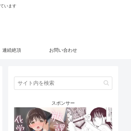
ています
連続絶頂
お問い合わせ
スポンサー