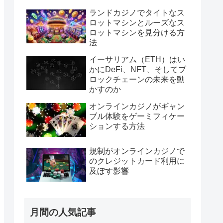
ランドカジノでタイトなス
ロットマシンとルーズなス
ロットマシンを見分ける方
法
イーサリアム（ETH）はい
かにDeFi、NFT、そしてブ
ロックチェーンの未来を動
かすのか
オンラインカジノがギャン
ブル体験をゲーミフィケー
ションする方法
規制がオンラインカジノで
のクレジットカード利用に
及ぼす影響
月間の人気記事