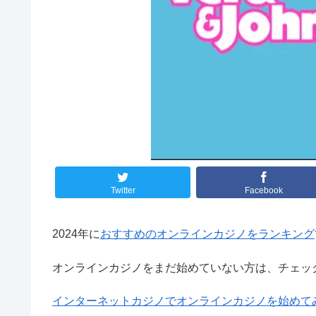
Twitter
Facebook
2024年に
おすすめのオンラインカジノをランキング
オンラインカジノをまだ始めていない方は、チェッ
インターネットカジノでオンラインカジノを始めて