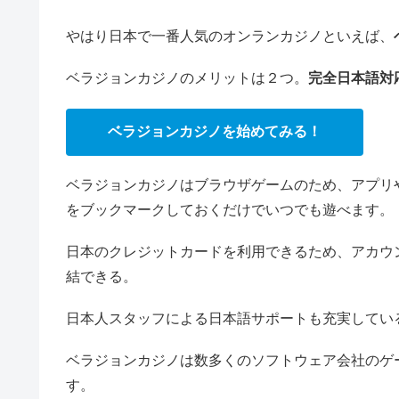
やはり日本で一番人気のオンランカジノといえば、
ベラジョンカジノのメリットは２つ。
完全日本語対
ベラジョンカジノを始めてみる！
ベラジョンカジノはブラウザゲームのため、アプリ
をブックマークしておくだけでいつでも遊べます。
日本のクレジットカードを利用できるため、アカウ
結できる。
日本人スタッフによる日本語サポートも充実してい
ベラジョンカジノは数多くのソフトウェア会社のゲ
す。