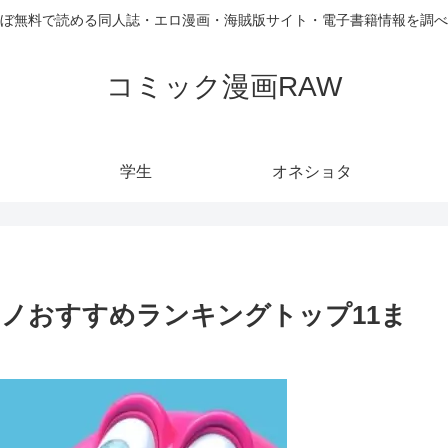
ぼ無料で読める同人誌・エロ漫画・海賊版サイト・電子書籍情報を調べ
コミック漫画RAW
学生
オネショタ
ジノおすすめランキングトップ11ま