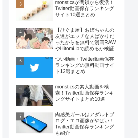
monsticsが閉鎖から復活！
Twitter動画保存ランキング
サイト10選まとめ
【ひぐま屋】お姉ちゃんの
友達がエッチな人ばかりだ
ったからを無料で漫画RAW
やHitomi.laで読めるか検証
つい動画・Twitter動画保存
ランキングの無料動画サイ
ト12選まとめ
monsticsの素人動画を検
索！Twitter動画保存ランキ
ングサイトまとめ10選
肉感美ガールはアダルトブ
ログ・エロ画像がやばい！
Twitter動画保存ランキング
も紹介