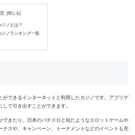
次
カジノとは？
カジノランキング一覧
とができるインターネットと利用したカジノです。アプリゲ
にして引き出すことができます。
ができたり、日本のパチスロと似たようなスロットゲームや
ーナスや、キャンペーン、トーナメントなどのイベントも充