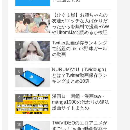
【ひぐま屋】お姉ちゃんの
友達がエッチな人ばかりだ
ったからを無料で漫画RAW
やHitomi.laで読めるか検証
Twitter動画保存ランキング
で話題のTikTok野球ガール
の動画
NURUMAYU（Twidouga）
とは？Twitter動画保存ラン
キングまとめ10選
漫画ロー閉鎖・漫画raw・
manga1000の代わりの違法
漫画サイトまとめ
TWIVIDEOのエロアニメが
すごい！Twitter動画保存ラ