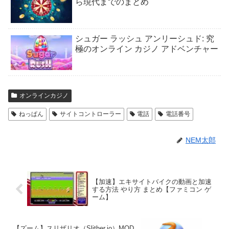
ら現代までのまとめ
シュガー ラッシュ アンリーシュド: 究
極のオンライン カジノ アドベンチャー
オンラインカジノ
ねっぱん
サイトコントローラー
電話
電話番号
NEM太郎
【加速】エキサイトバイクの動画と加速
する方法 やり方 まとめ【ファミコン ゲ
ーム】
【ズーム】スリザリオ（Slither.io）MOD