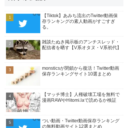
【Tiktok】あみち流出のTwitter動画保
存ランキングの素人動画がすごすぎ
る。
雑談たぬき掲示板のアンチスレッド・
配信者を晒す【V系オタヌ・V系初代】
monsticsが閉鎖から復活！Twitter動画
保存ランキングサイト10選まとめ
【マッチ博士】人権破壊工場を無料で
漫画RAWやHitomi.laで読めるか検証
つい動画・Twitter動画保存ランキング
の無料動画サイト12選まとめ